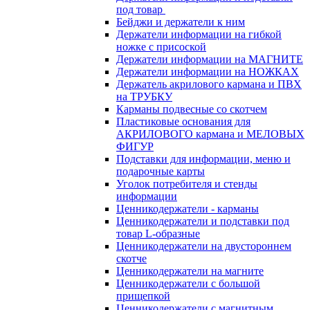
под товар
Бейджи и держатели к ним
Держатели информации на гибкой
ножке с присоской
Держатели информации на МАГНИТЕ
Держатели информации на НОЖКАХ
Держатель акрилового кармана и ПВХ
на ТРУБКУ
Карманы подвесные со скотчем
Пластиковые основания для
АКРИЛОВОГО кармана и МЕЛОВЫХ
ФИГУР
Подставки для информации, меню и
подарочные карты
Уголок потребителя и стенды
информации
Ценникодержатели - карманы
Ценникодержатели и подставки под
товар L-образные
Ценникодержатели на двустороннем
скотче
Ценникодержатели на магните
Ценникодержатели с большой
прищепкой
Ценникодержатели с магнитным