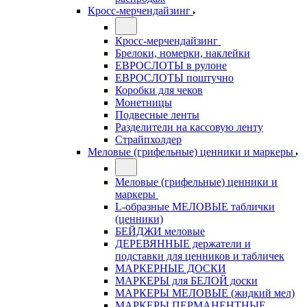
Кросс-мерчендайзинг
Кросс-мерчендайзинг
Брелоки, номерки, наклейки
ЕВРОСЛОТЫ в рулоне
ЕВРОСЛОТЫ поштучно
Коробки для чеков
Монетницы
Подвесные ленты
Разделители на кассовую ленту
Страйпхолдер
Меловые (грифельные) ценники и маркеры
Меловые (грифельные) ценники и
маркеры
L-образные МЕЛОВЫЕ таблички
(ценники)
БЕЙДЖИ меловые
ДЕРЕВЯННЫЕ держатели и
подставки для ценников и табличек
МАРКЕРНЫЕ ДОСКИ
МАРКЕРЫ для БЕЛОЙ доски
МАРКЕРЫ МЕЛОВЫЕ (жидкий мел)
МАРКЕРЫ ПЕРМАНЕНТНЫЕ