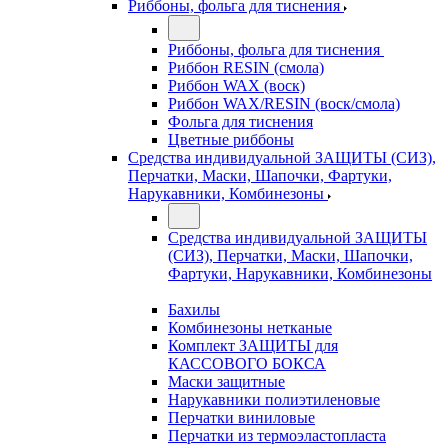
Риббоны, фольга для тиснения
Риббоны, фольга для тиснения
Риббон RESIN (смола)
Риббон WAX (воск)
Риббон WAX/RESIN (воск/смола)
Фольга для тиснения
Цветные риббоны
Средства индивидуальной ЗАЩИТЫ (СИЗ),
Перчатки, Маски, Шапочки, Фартуки,
Нарукавники, Комбинезоны
Средства индивидуальной ЗАЩИТЫ
(СИЗ), Перчатки, Маски, Шапочки,
Фартуки, Нарукавники, Комбинезоны
Бахилы
Комбинезоны нетканые
Комплект ЗАЩИТЫ для
КАССОВОГО БОКСА
Маски защитные
Нарукавники полиэтиленовые
Перчатки виниловые
Перчатки из термоэластопласта