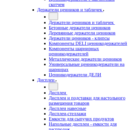
скотчем
Держатели ценников и табличек
Держатели ценников и табличек
Бетонные держатели ценников
Деревянные держатели ценников
Держатели ценников - клипсы
Компоненты DELI ценникодержателей
Компоненты шарнирных
ценникодержателей
Металлические держатели ценников
Универсальные ценникодержатели на
шарнирах
Ценникодержатели ДЕЛИ
Дисплеи
Дисплеи
Дисплеи и подставки для настольного
размещения товаров
Дисплеи навесные
Дисплеи-стеллажи
Емкости для сыпучих продуктов
Напольные дисплеи - емкости для
распродаж