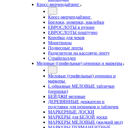
Кросс-мерчендайзинг
Кросс-мерчендайзинг
Брелоки, номерки, наклейки
ЕВРОСЛОТЫ в рулоне
ЕВРОСЛОТЫ поштучно
Коробки для чеков
Монетницы
Подвесные ленты
Разделители на кассовую ленту
Страйпхолдер
Меловые (грифельные) ценники и маркеры
Меловые (грифельные) ценники и
маркеры
L-образные МЕЛОВЫЕ таблички
(ценники)
БЕЙДЖИ меловые
ДЕРЕВЯННЫЕ держатели и
подставки для ценников и табличек
МАРКЕРНЫЕ ДОСКИ
МАРКЕРЫ для БЕЛОЙ доски
МАРКЕРЫ МЕЛОВЫЕ (жидкий мел)
МАРКЕРЫ ПЕРМАНЕНТНЫЕ