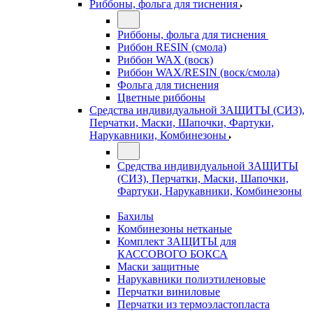
Риббоны, фольга для тиснения
Риббоны, фольга для тиснения
Риббон RESIN (смола)
Риббон WAX (воск)
Риббон WAX/RESIN (воск/смола)
Фольга для тиснения
Цветные риббоны
Средства индивидуальной ЗАЩИТЫ (СИЗ),
Перчатки, Маски, Шапочки, Фартуки,
Нарукавники, Комбинезоны
Средства индивидуальной ЗАЩИТЫ
(СИЗ), Перчатки, Маски, Шапочки,
Фартуки, Нарукавники, Комбинезоны
Бахилы
Комбинезоны нетканые
Комплект ЗАЩИТЫ для
КАССОВОГО БОКСА
Маски защитные
Нарукавники полиэтиленовые
Перчатки виниловые
Перчатки из термоэластопласта