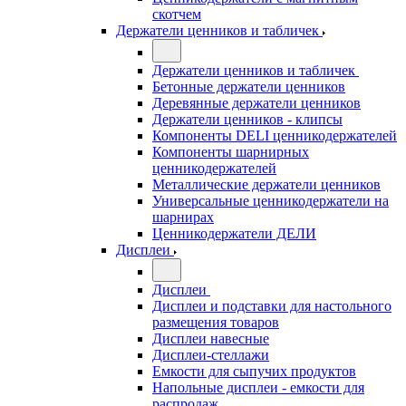
скотчем
Держатели ценников и табличек
Держатели ценников и табличек
Бетонные держатели ценников
Деревянные держатели ценников
Держатели ценников - клипсы
Компоненты DELI ценникодержателей
Компоненты шарнирных
ценникодержателей
Металлические держатели ценников
Универсальные ценникодержатели на
шарнирах
Ценникодержатели ДЕЛИ
Дисплеи
Дисплеи
Дисплеи и подставки для настольного
размещения товаров
Дисплеи навесные
Дисплеи-стеллажи
Емкости для сыпучих продуктов
Напольные дисплеи - емкости для
распродаж