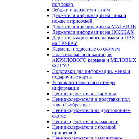
под товар
Бейджи и держатели к ним
Держатели информации на гибкой
ножке с присоской
Держатели информации на МАГНИТЕ
Держатели информации на НОЖКАХ
Держатель акрилового кармана и ПВХ
на ТРУБКУ
Карманы подвесные со скотчем
Пластиковые основания для
АКРИЛОВОГО кармана и МЕЛОВЫХ
ФИГУР
Подставки для информации, меню и
подарочные карты
Уголок потребителя и стенды
информации
Ценникодержатели - карманы
Ценникодержатели и подставки под
товар L-образные
Ценникодержатели на двустороннем
скотче
Ценникодержатели на магните
Ценникодержатели с большой
прищепкой
Ценникодержатели с магнитным