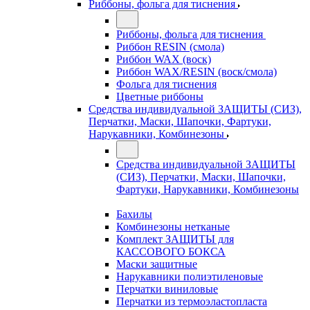
Риббоны, фольга для тиснения
Риббоны, фольга для тиснения
Риббон RESIN (смола)
Риббон WAX (воск)
Риббон WAX/RESIN (воск/смола)
Фольга для тиснения
Цветные риббоны
Средства индивидуальной ЗАЩИТЫ (СИЗ),
Перчатки, Маски, Шапочки, Фартуки,
Нарукавники, Комбинезоны
Средства индивидуальной ЗАЩИТЫ
(СИЗ), Перчатки, Маски, Шапочки,
Фартуки, Нарукавники, Комбинезоны
Бахилы
Комбинезоны нетканые
Комплект ЗАЩИТЫ для
КАССОВОГО БОКСА
Маски защитные
Нарукавники полиэтиленовые
Перчатки виниловые
Перчатки из термоэластопласта