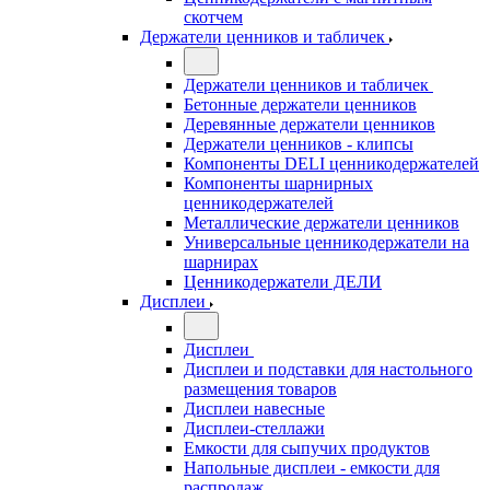
скотчем
Держатели ценников и табличек
Держатели ценников и табличек
Бетонные держатели ценников
Деревянные держатели ценников
Держатели ценников - клипсы
Компоненты DELI ценникодержателей
Компоненты шарнирных
ценникодержателей
Металлические держатели ценников
Универсальные ценникодержатели на
шарнирах
Ценникодержатели ДЕЛИ
Дисплеи
Дисплеи
Дисплеи и подставки для настольного
размещения товаров
Дисплеи навесные
Дисплеи-стеллажи
Емкости для сыпучих продуктов
Напольные дисплеи - емкости для
распродаж