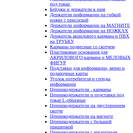
под товар
Бейджи и держатели к ним
Держатели информации на гибкой
ножке с присоской
Держатели информации на МАГНИТЕ
Держатели информации на НОЖКАХ
Держатель акрилового кармана и ПВХ
на ТРУБКУ
Карманы подвесные со скотчем
Пластиковые основания для
АКРИЛОВОГО кармана и МЕЛОВЫХ
ФИГУР
Подставки для информации, меню и
подарочные карты
Уголок потребителя и стенды
информации
Ценникодержатели - карманы
Ценникодержатели и подставки под
товар L-образные
Ценникодержатели на двустороннем
скотче
Ценникодержатели на магните
Ценникодержатели с большой
прищепкой
Ценникодержатели с магнитным