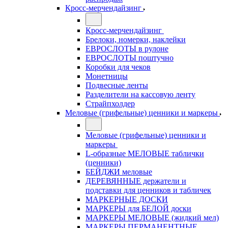
Кросс-мерчендайзинг
Кросс-мерчендайзинг
Брелоки, номерки, наклейки
ЕВРОСЛОТЫ в рулоне
ЕВРОСЛОТЫ поштучно
Коробки для чеков
Монетницы
Подвесные ленты
Разделители на кассовую ленту
Страйпхолдер
Меловые (грифельные) ценники и маркеры
Меловые (грифельные) ценники и
маркеры
L-образные МЕЛОВЫЕ таблички
(ценники)
БЕЙДЖИ меловые
ДЕРЕВЯННЫЕ держатели и
подставки для ценников и табличек
МАРКЕРНЫЕ ДОСКИ
МАРКЕРЫ для БЕЛОЙ доски
МАРКЕРЫ МЕЛОВЫЕ (жидкий мел)
МАРКЕРЫ ПЕРМАНЕНТНЫЕ