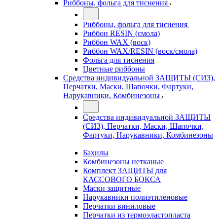
Риббоны, фольга для тиснения
Риббоны, фольга для тиснения
Риббон RESIN (смола)
Риббон WAX (воск)
Риббон WAX/RESIN (воск/смола)
Фольга для тиснения
Цветные риббоны
Средства индивидуальной ЗАЩИТЫ (СИЗ),
Перчатки, Маски, Шапочки, Фартуки,
Нарукавники, Комбинезоны
Средства индивидуальной ЗАЩИТЫ
(СИЗ), Перчатки, Маски, Шапочки,
Фартуки, Нарукавники, Комбинезоны
Бахилы
Комбинезоны нетканые
Комплект ЗАЩИТЫ для
КАССОВОГО БОКСА
Маски защитные
Нарукавники полиэтиленовые
Перчатки виниловые
Перчатки из термоэластопласта