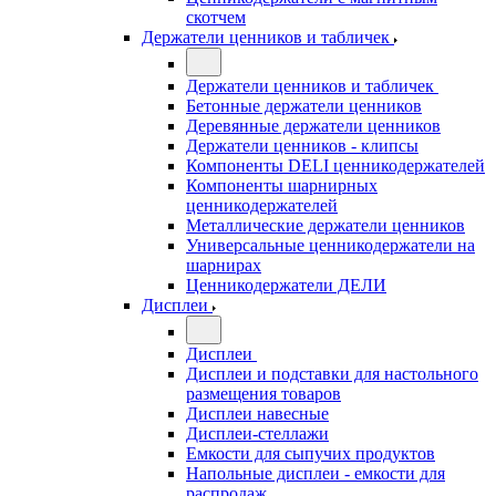
скотчем
Держатели ценников и табличек
Держатели ценников и табличек
Бетонные держатели ценников
Деревянные держатели ценников
Держатели ценников - клипсы
Компоненты DELI ценникодержателей
Компоненты шарнирных
ценникодержателей
Металлические держатели ценников
Универсальные ценникодержатели на
шарнирах
Ценникодержатели ДЕЛИ
Дисплеи
Дисплеи
Дисплеи и подставки для настольного
размещения товаров
Дисплеи навесные
Дисплеи-стеллажи
Емкости для сыпучих продуктов
Напольные дисплеи - емкости для
распродаж