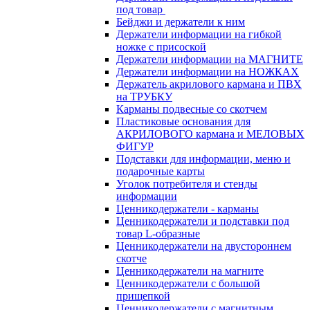
под товар
Бейджи и держатели к ним
Держатели информации на гибкой
ножке с присоской
Держатели информации на МАГНИТЕ
Держатели информации на НОЖКАХ
Держатель акрилового кармана и ПВХ
на ТРУБКУ
Карманы подвесные со скотчем
Пластиковые основания для
АКРИЛОВОГО кармана и МЕЛОВЫХ
ФИГУР
Подставки для информации, меню и
подарочные карты
Уголок потребителя и стенды
информации
Ценникодержатели - карманы
Ценникодержатели и подставки под
товар L-образные
Ценникодержатели на двустороннем
скотче
Ценникодержатели на магните
Ценникодержатели с большой
прищепкой
Ценникодержатели с магнитным