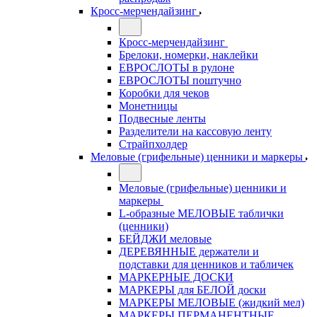
Кросс-мерчендайзинг
Кросс-мерчендайзинг
Брелоки, номерки, наклейки
ЕВРОСЛОТЫ в рулоне
ЕВРОСЛОТЫ поштучно
Коробки для чеков
Монетницы
Подвесные ленты
Разделители на кассовую ленту
Страйпхолдер
Меловые (грифельные) ценники и маркеры
Меловые (грифельные) ценники и
маркеры
L-образные МЕЛОВЫЕ таблички
(ценники)
БЕЙДЖИ меловые
ДЕРЕВЯННЫЕ держатели и
подставки для ценников и табличек
МАРКЕРНЫЕ ДОСКИ
МАРКЕРЫ для БЕЛОЙ доски
МАРКЕРЫ МЕЛОВЫЕ (жидкий мел)
МАРКЕРЫ ПЕРМАНЕНТНЫЕ