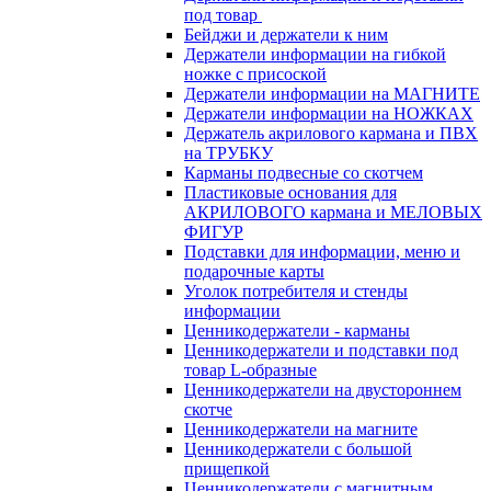
под товар
Бейджи и держатели к ним
Держатели информации на гибкой
ножке с присоской
Держатели информации на МАГНИТЕ
Держатели информации на НОЖКАХ
Держатель акрилового кармана и ПВХ
на ТРУБКУ
Карманы подвесные со скотчем
Пластиковые основания для
АКРИЛОВОГО кармана и МЕЛОВЫХ
ФИГУР
Подставки для информации, меню и
подарочные карты
Уголок потребителя и стенды
информации
Ценникодержатели - карманы
Ценникодержатели и подставки под
товар L-образные
Ценникодержатели на двустороннем
скотче
Ценникодержатели на магните
Ценникодержатели с большой
прищепкой
Ценникодержатели с магнитным