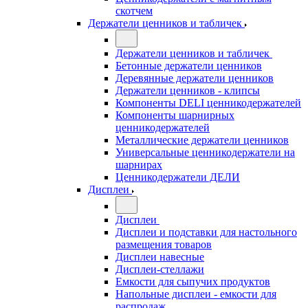
скотчем
Держатели ценников и табличек
Держатели ценников и табличек
Бетонные держатели ценников
Деревянные держатели ценников
Держатели ценников - клипсы
Компоненты DELI ценникодержателей
Компоненты шарнирных
ценникодержателей
Металлические держатели ценников
Универсальные ценникодержатели на
шарнирах
Ценникодержатели ДЕЛИ
Дисплеи
Дисплеи
Дисплеи и подставки для настольного
размещения товаров
Дисплеи навесные
Дисплеи-стеллажи
Емкости для сыпучих продуктов
Напольные дисплеи - емкости для
распродаж