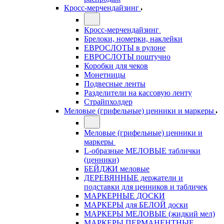
Кросс-мерчендайзинг
Кросс-мерчендайзинг
Брелоки, номерки, наклейки
ЕВРОСЛОТЫ в рулоне
ЕВРОСЛОТЫ поштучно
Коробки для чеков
Монетницы
Подвесные ленты
Разделители на кассовую ленту
Страйпхолдер
Меловые (грифельные) ценники и маркеры
Меловые (грифельные) ценники и
маркеры
L-образные МЕЛОВЫЕ таблички
(ценники)
БЕЙДЖИ меловые
ДЕРЕВЯННЫЕ держатели и
подставки для ценников и табличек
МАРКЕРНЫЕ ДОСКИ
МАРКЕРЫ для БЕЛОЙ доски
МАРКЕРЫ МЕЛОВЫЕ (жидкий мел)
МАРКЕРЫ ПЕРМАНЕНТНЫЕ