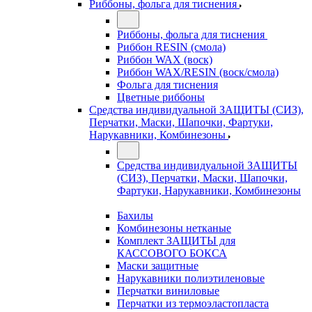
Риббоны, фольга для тиснения
Риббоны, фольга для тиснения
Риббон RESIN (смола)
Риббон WAX (воск)
Риббон WAX/RESIN (воск/смола)
Фольга для тиснения
Цветные риббоны
Средства индивидуальной ЗАЩИТЫ (СИЗ),
Перчатки, Маски, Шапочки, Фартуки,
Нарукавники, Комбинезоны
Средства индивидуальной ЗАЩИТЫ
(СИЗ), Перчатки, Маски, Шапочки,
Фартуки, Нарукавники, Комбинезоны
Бахилы
Комбинезоны нетканые
Комплект ЗАЩИТЫ для
КАССОВОГО БОКСА
Маски защитные
Нарукавники полиэтиленовые
Перчатки виниловые
Перчатки из термоэластопласта