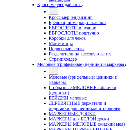
Кросс-мерчендайзинг
Кросс-мерчендайзинг
Брелоки, номерки, наклейки
ЕВРОСЛОТЫ в рулоне
ЕВРОСЛОТЫ поштучно
Коробки для чеков
Монетницы
Подвесные ленты
Разделители на кассовую ленту
Страйпхолдер
Меловые (грифельные) ценники и маркеры
Меловые (грифельные) ценники и
маркеры
L-образные МЕЛОВЫЕ таблички
(ценники)
БЕЙДЖИ меловые
ДЕРЕВЯННЫЕ держатели и
подставки для ценников и табличек
МАРКЕРНЫЕ ДОСКИ
МАРКЕРЫ для БЕЛОЙ доски
МАРКЕРЫ МЕЛОВЫЕ (жидкий мел)
МАРКЕРЫ ПЕРМАНЕНТНЫЕ