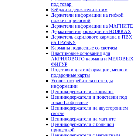
под товар
Бейджи и держатели к ним
Держатели информации на гибкой
ножке с присоской
Держатели информации на МАГНИТЕ
Держатели информации на НОЖКАХ
Держатель акрилового кармана и ПВХ
на ТРУБКУ
Карманы подвесные со скотчем
Пластиковые основания для
АКРИЛОВОГО кармана и МЕЛОВЫХ
ФИГУР
Подставки для информации, меню и
подарочные карты
Уголок потребителя и стенды
информации
Ценникодержатели - карманы
Ценникодержатели и подставки под
товар L-образные
Ценникодержатели на двустороннем
скотче
Ценникодержатели на магните
Ценникодержатели с большой
прищепкой
Ценникодержатели с магнитным