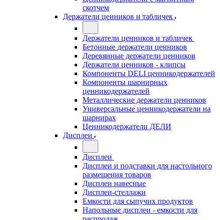
скотчем
Держатели ценников и табличек
Держатели ценников и табличек
Бетонные держатели ценников
Деревянные держатели ценников
Держатели ценников - клипсы
Компоненты DELI ценникодержателей
Компоненты шарнирных
ценникодержателей
Металлические держатели ценников
Универсальные ценникодержатели на
шарнирах
Ценникодержатели ДЕЛИ
Дисплеи
Дисплеи
Дисплеи и подставки для настольного
размещения товаров
Дисплеи навесные
Дисплеи-стеллажи
Емкости для сыпучих продуктов
Напольные дисплеи - емкости для
распродаж