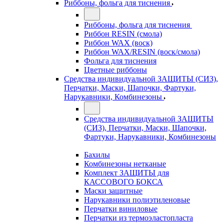
Риббоны, фольга для тиснения
Риббоны, фольга для тиснения
Риббон RESIN (смола)
Риббон WAX (воск)
Риббон WAX/RESIN (воск/смола)
Фольга для тиснения
Цветные риббоны
Средства индивидуальной ЗАЩИТЫ (СИЗ),
Перчатки, Маски, Шапочки, Фартуки,
Нарукавники, Комбинезоны
Средства индивидуальной ЗАЩИТЫ
(СИЗ), Перчатки, Маски, Шапочки,
Фартуки, Нарукавники, Комбинезоны
Бахилы
Комбинезоны нетканые
Комплект ЗАЩИТЫ для
КАССОВОГО БОКСА
Маски защитные
Нарукавники полиэтиленовые
Перчатки виниловые
Перчатки из термоэластопласта