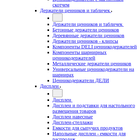
скотчем
Держатели ценников и табличек
Держатели ценников и табличек
Бетонные держатели ценников
Деревянные держатели ценников
Держатели ценников - клипсы
Компоненты DELI ценникодержателей
Компоненты шарнирных
ценникодержателей
Металлические держатели ценников
Универсальные ценникодержатели на
шарнирах
Ценникодержатели ДЕЛИ
Дисплеи
Дисплеи
Дисплеи и подставки для настольного
размещения товаров
Дисплеи навесные
Дисплеи-стеллажи
Емкости для сыпучих продуктов
Напольные дисплеи - емкости для
распродаж