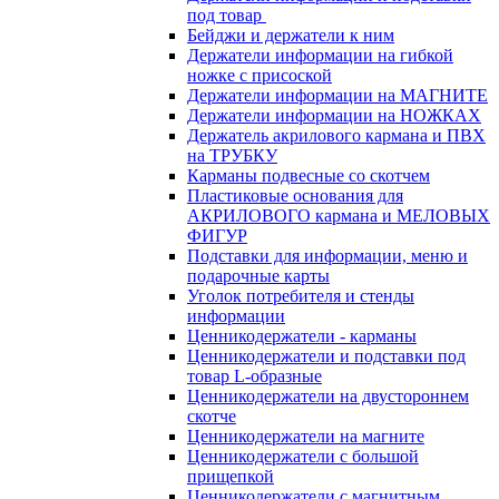
под товар
Бейджи и держатели к ним
Держатели информации на гибкой
ножке с присоской
Держатели информации на МАГНИТЕ
Держатели информации на НОЖКАХ
Держатель акрилового кармана и ПВХ
на ТРУБКУ
Карманы подвесные со скотчем
Пластиковые основания для
АКРИЛОВОГО кармана и МЕЛОВЫХ
ФИГУР
Подставки для информации, меню и
подарочные карты
Уголок потребителя и стенды
информации
Ценникодержатели - карманы
Ценникодержатели и подставки под
товар L-образные
Ценникодержатели на двустороннем
скотче
Ценникодержатели на магните
Ценникодержатели с большой
прищепкой
Ценникодержатели с магнитным