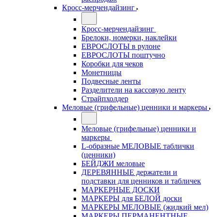
Кросс-мерчендайзинг
Кросс-мерчендайзинг
Брелоки, номерки, наклейки
ЕВРОСЛОТЫ в рулоне
ЕВРОСЛОТЫ поштучно
Коробки для чеков
Монетницы
Подвесные ленты
Разделители на кассовую ленту
Страйпхолдер
Меловые (грифельные) ценники и маркеры
Меловые (грифельные) ценники и
маркеры
L-образные МЕЛОВЫЕ таблички
(ценники)
БЕЙДЖИ меловые
ДЕРЕВЯННЫЕ держатели и
подставки для ценников и табличек
МАРКЕРНЫЕ ДОСКИ
МАРКЕРЫ для БЕЛОЙ доски
МАРКЕРЫ МЕЛОВЫЕ (жидкий мел)
МАРКЕРЫ ПЕРМАНЕНТНЫЕ