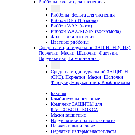
Риббоны, фольга для тиснения
Риббоны, фольга для тиснения
Риббон RESIN (смола)
Риббон WAX (воск)
Риббон WAX/RESIN (воск/смола)
Фольга для тиснения
Цветные риббоны
Средства индивидуальной ЗАЩИТЫ (СИЗ),
Перчатки, Маски, Шапочки, Фартуки,
Нарукавники, Комбинезоны
Средства индивидуальной ЗАЩИТЫ
(СИЗ), Перчатки, Маски, Шапочки,
Фартуки, Нарукавники, Комбинезоны
Бахилы
Комбинезоны нетканые
Комплект ЗАЩИТЫ для
КАССОВОГО БОКСА
Маски защитные
Нарукавники полиэтиленовые
Перчатки виниловые
Перчатки из термоэластопласта