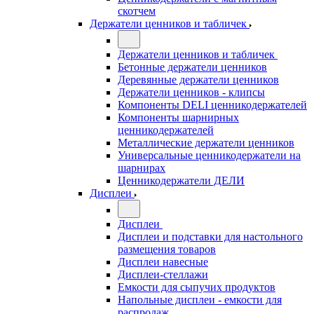
скотчем
Держатели ценников и табличек
Держатели ценников и табличек
Бетонные держатели ценников
Деревянные держатели ценников
Держатели ценников - клипсы
Компоненты DELI ценникодержателей
Компоненты шарнирных
ценникодержателей
Металлические держатели ценников
Универсальные ценникодержатели на
шарнирах
Ценникодержатели ДЕЛИ
Дисплеи
Дисплеи
Дисплеи и подставки для настольного
размещения товаров
Дисплеи навесные
Дисплеи-стеллажи
Емкости для сыпучих продуктов
Напольные дисплеи - емкости для
распродаж