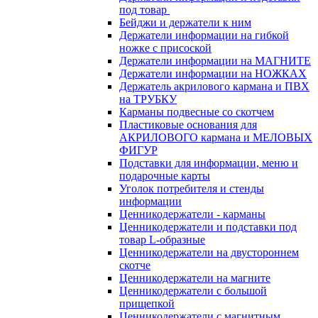
под товар
Бейджи и держатели к ним
Держатели информации на гибкой
ножке с присоской
Держатели информации на МАГНИТЕ
Держатели информации на НОЖКАХ
Держатель акрилового кармана и ПВХ
на ТРУБКУ
Карманы подвесные со скотчем
Пластиковые основания для
АКРИЛОВОГО кармана и МЕЛОВЫХ
ФИГУР
Подставки для информации, меню и
подарочные карты
Уголок потребителя и стенды
информации
Ценникодержатели - карманы
Ценникодержатели и подставки под
товар L-образные
Ценникодержатели на двустороннем
скотче
Ценникодержатели на магните
Ценникодержатели с большой
прищепкой
Ценникодержатели с магнитным