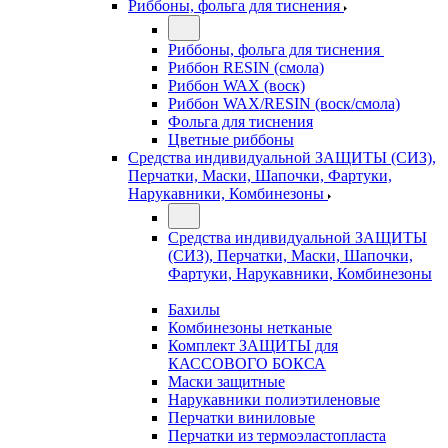
Риббоны, фольга для тиснения
Риббоны, фольга для тиснения
Риббон RESIN (смола)
Риббон WAX (воск)
Риббон WAX/RESIN (воск/смола)
Фольга для тиснения
Цветные риббоны
Средства индивидуальной ЗАЩИТЫ (СИЗ),
Перчатки, Маски, Шапочки, Фартуки,
Нарукавники, Комбинезоны
Средства индивидуальной ЗАЩИТЫ
(СИЗ), Перчатки, Маски, Шапочки,
Фартуки, Нарукавники, Комбинезоны
Бахилы
Комбинезоны нетканые
Комплект ЗАЩИТЫ для
КАССОВОГО БОКСА
Маски защитные
Нарукавники полиэтиленовые
Перчатки виниловые
Перчатки из термоэластопласта