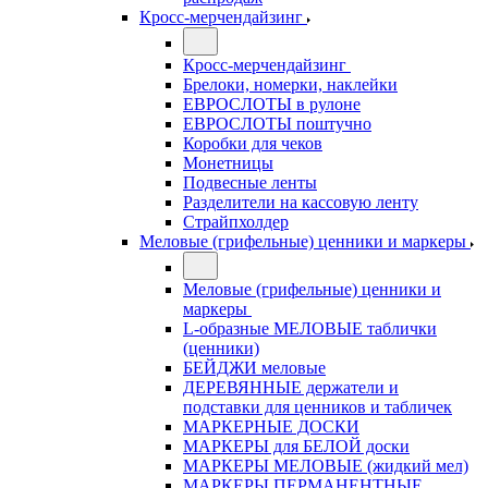
Кросс-мерчендайзинг
Кросс-мерчендайзинг
Брелоки, номерки, наклейки
ЕВРОСЛОТЫ в рулоне
ЕВРОСЛОТЫ поштучно
Коробки для чеков
Монетницы
Подвесные ленты
Разделители на кассовую ленту
Страйпхолдер
Меловые (грифельные) ценники и маркеры
Меловые (грифельные) ценники и
маркеры
L-образные МЕЛОВЫЕ таблички
(ценники)
БЕЙДЖИ меловые
ДЕРЕВЯННЫЕ держатели и
подставки для ценников и табличек
МАРКЕРНЫЕ ДОСКИ
МАРКЕРЫ для БЕЛОЙ доски
МАРКЕРЫ МЕЛОВЫЕ (жидкий мел)
МАРКЕРЫ ПЕРМАНЕНТНЫЕ