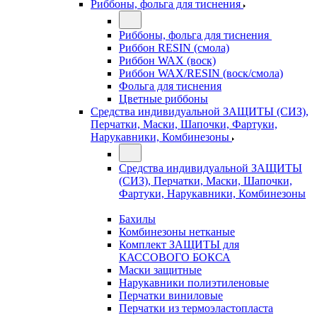
Риббоны, фольга для тиснения
Риббоны, фольга для тиснения
Риббон RESIN (смола)
Риббон WAX (воск)
Риббон WAX/RESIN (воск/смола)
Фольга для тиснения
Цветные риббоны
Средства индивидуальной ЗАЩИТЫ (СИЗ),
Перчатки, Маски, Шапочки, Фартуки,
Нарукавники, Комбинезоны
Средства индивидуальной ЗАЩИТЫ
(СИЗ), Перчатки, Маски, Шапочки,
Фартуки, Нарукавники, Комбинезоны
Бахилы
Комбинезоны нетканые
Комплект ЗАЩИТЫ для
КАССОВОГО БОКСА
Маски защитные
Нарукавники полиэтиленовые
Перчатки виниловые
Перчатки из термоэластопласта