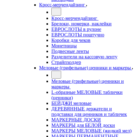
Кросс-мерчендайзинг
Кросс-мерчендайзинг
Брелоки, номерки, наклейки
ЕВРОСЛОТЫ в рулоне
ЕВРОСЛОТЫ поштучно
Коробки для чеков
Монетницы
Подвесные ленты
Разделители на кассовую ленту
Страйпхолдер
Меловые (грифельные) ценники и маркеры
Меловые (грифельные) ценники и
маркеры
L-образные МЕЛОВЫЕ таблички
(ценники)
БЕЙДЖИ меловые
ДЕРЕВЯННЫЕ держатели и
подставки для ценников и табличек
МАРКЕРНЫЕ ДОСКИ
МАРКЕРЫ для БЕЛОЙ доски
МАРКЕРЫ МЕЛОВЫЕ (жидкий мел)
МАРКЕРЫ ПЕРМАНЕНТНЫЕ