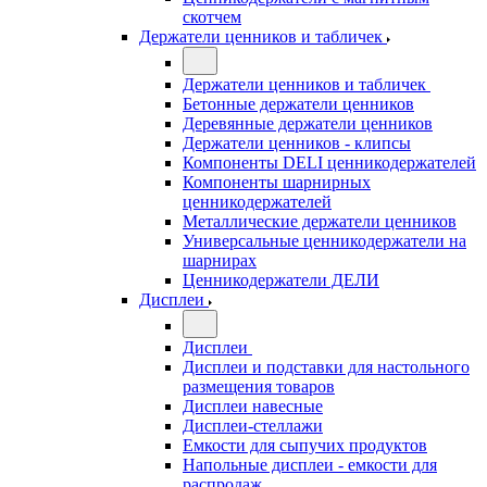
скотчем
Держатели ценников и табличек
Держатели ценников и табличек
Бетонные держатели ценников
Деревянные держатели ценников
Держатели ценников - клипсы
Компоненты DELI ценникодержателей
Компоненты шарнирных
ценникодержателей
Металлические держатели ценников
Универсальные ценникодержатели на
шарнирах
Ценникодержатели ДЕЛИ
Дисплеи
Дисплеи
Дисплеи и подставки для настольного
размещения товаров
Дисплеи навесные
Дисплеи-стеллажи
Емкости для сыпучих продуктов
Напольные дисплеи - емкости для
распродаж