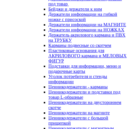
под товар
Бейджи и держатели к ним
Держатели информации на гибкой
ножке с присоской
Держатели информации на МАГНИТЕ
Держатели информации на НОЖКАХ
Держатель акрилового кармана и ПВХ
на ТРУБКУ
Карманы подвесные со скотчем
Пластиковые основания для
АКРИЛОВОГО кармана и МЕЛОВЫХ
ФИГУР
Подставки для информации, меню и
подарочные карты
Уголок потребителя и стенды
информации
Ценникодержатели - карманы
Ценникодержатели и подставки под
товар L-образные
Ценникодержатели на двустороннем
скотче
Ценникодержатели на магните
Ценникодержатели с большой
прищепкой
Ценникодержатели с магнитным