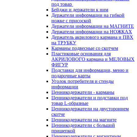
под товар
Бейджи и держатели к ним
Держатели информации на гибкой
ножке с присоской
Держатели информации на МАГНИТЕ
Держатели информации на НОЖКАХ
Держатель акрилового кармана и ПВХ
на ТРУБКУ
Карманы подвесные со скотчем
Пластиковые основания для
АКРИЛОВОГО кармана и МЕЛОВЫХ
ФИГУР
Подставки для информации, меню и
подарочные карты
Уголок потребителя и стенды
информации
Ценникодержатели - карманы
Ценникодержатели и подставки под
товар L-образные
Ценникодержатели на двустороннем
скотче
Ценникодержатели на магните
Ценникодержатели с большой
прищепкой
Ценникодержатели с магнитным