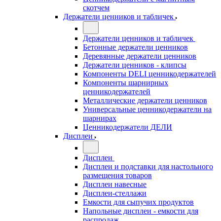
скотчем
Держатели ценников и табличек
Держатели ценников и табличек
Бетонные держатели ценников
Деревянные держатели ценников
Держатели ценников - клипсы
Компоненты DELI ценникодержателей
Компоненты шарнирных
ценникодержателей
Металлические держатели ценников
Универсальные ценникодержатели на
шарнирах
Ценникодержатели ДЕЛИ
Дисплеи
Дисплеи
Дисплеи и подставки для настольного
размещения товаров
Дисплеи навесные
Дисплеи-стеллажи
Емкости для сыпучих продуктов
Напольные дисплеи - емкости для
распродаж