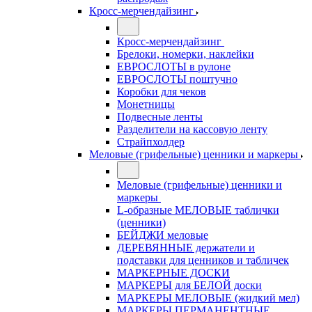
Кросс-мерчендайзинг
Кросс-мерчендайзинг
Брелоки, номерки, наклейки
ЕВРОСЛОТЫ в рулоне
ЕВРОСЛОТЫ поштучно
Коробки для чеков
Монетницы
Подвесные ленты
Разделители на кассовую ленту
Страйпхолдер
Меловые (грифельные) ценники и маркеры
Меловые (грифельные) ценники и
маркеры
L-образные МЕЛОВЫЕ таблички
(ценники)
БЕЙДЖИ меловые
ДЕРЕВЯННЫЕ держатели и
подставки для ценников и табличек
МАРКЕРНЫЕ ДОСКИ
МАРКЕРЫ для БЕЛОЙ доски
МАРКЕРЫ МЕЛОВЫЕ (жидкий мел)
МАРКЕРЫ ПЕРМАНЕНТНЫЕ