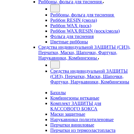
Риббоны, фольга для тиснения
Риббоны, фольга для тиснения
Риббон RESIN (смола)
Риббон WAX (воск)
Риббон WAX/RESIN (воск/смола)
Фольга для тиснения
Цветные риббоны
Средства индивидуальной ЗАЩИТЫ (СИЗ),
Перчатки, Маски, Шапочки, Фартуки,
Нарукавники, Комбинезоны
Средства индивидуальной ЗАЩИТЫ
(СИЗ), Перчатки, Маски, Шапочки,
Фартуки, Нарукавники, Комбинезоны
Бахилы
Комбинезоны нетканые
Комплект ЗАЩИТЫ для
КАССОВОГО БОКСА
Маски защитные
Нарукавники полиэтиленовые
Перчатки виниловые
Перчатки из термоэластопласта