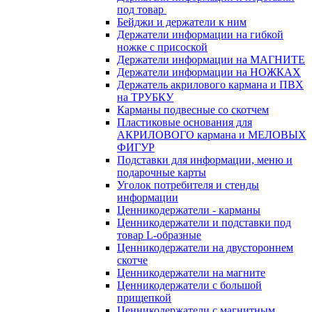
под товар
Бейджи и держатели к ним
Держатели информации на гибкой
ножке с присоской
Держатели информации на МАГНИТЕ
Держатели информации на НОЖКАХ
Держатель акрилового кармана и ПВХ
на ТРУБКУ
Карманы подвесные со скотчем
Пластиковые основания для
АКРИЛОВОГО кармана и МЕЛОВЫХ
ФИГУР
Подставки для информации, меню и
подарочные карты
Уголок потребителя и стенды
информации
Ценникодержатели - карманы
Ценникодержатели и подставки под
товар L-образные
Ценникодержатели на двустороннем
скотче
Ценникодержатели на магните
Ценникодержатели с большой
прищепкой
Ценникодержатели с магнитным