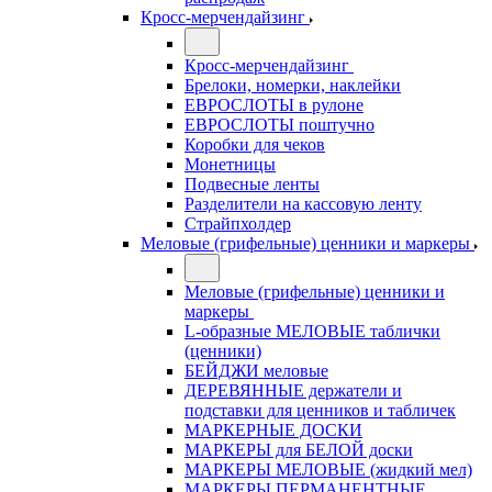
Кросс-мерчендайзинг
Кросс-мерчендайзинг
Брелоки, номерки, наклейки
ЕВРОСЛОТЫ в рулоне
ЕВРОСЛОТЫ поштучно
Коробки для чеков
Монетницы
Подвесные ленты
Разделители на кассовую ленту
Страйпхолдер
Меловые (грифельные) ценники и маркеры
Меловые (грифельные) ценники и
маркеры
L-образные МЕЛОВЫЕ таблички
(ценники)
БЕЙДЖИ меловые
ДЕРЕВЯННЫЕ держатели и
подставки для ценников и табличек
МАРКЕРНЫЕ ДОСКИ
МАРКЕРЫ для БЕЛОЙ доски
МАРКЕРЫ МЕЛОВЫЕ (жидкий мел)
МАРКЕРЫ ПЕРМАНЕНТНЫЕ