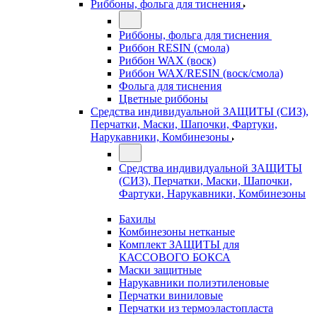
Риббоны, фольга для тиснения
Риббоны, фольга для тиснения
Риббон RESIN (смола)
Риббон WAX (воск)
Риббон WAX/RESIN (воск/смола)
Фольга для тиснения
Цветные риббоны
Средства индивидуальной ЗАЩИТЫ (СИЗ),
Перчатки, Маски, Шапочки, Фартуки,
Нарукавники, Комбинезоны
Средства индивидуальной ЗАЩИТЫ
(СИЗ), Перчатки, Маски, Шапочки,
Фартуки, Нарукавники, Комбинезоны
Бахилы
Комбинезоны нетканые
Комплект ЗАЩИТЫ для
КАССОВОГО БОКСА
Маски защитные
Нарукавники полиэтиленовые
Перчатки виниловые
Перчатки из термоэластопласта