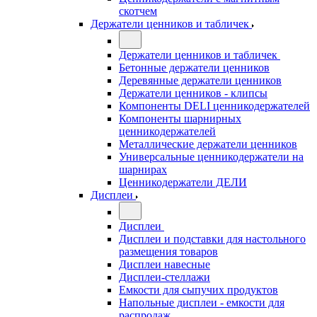
скотчем
Держатели ценников и табличек
Держатели ценников и табличек
Бетонные держатели ценников
Деревянные держатели ценников
Держатели ценников - клипсы
Компоненты DELI ценникодержателей
Компоненты шарнирных
ценникодержателей
Металлические держатели ценников
Универсальные ценникодержатели на
шарнирах
Ценникодержатели ДЕЛИ
Дисплеи
Дисплеи
Дисплеи и подставки для настольного
размещения товаров
Дисплеи навесные
Дисплеи-стеллажи
Емкости для сыпучих продуктов
Напольные дисплеи - емкости для
распродаж