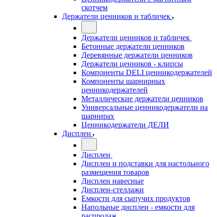
скотчем
Держатели ценников и табличек
Держатели ценников и табличек
Бетонные держатели ценников
Деревянные держатели ценников
Держатели ценников - клипсы
Компоненты DELI ценникодержателей
Компоненты шарнирных
ценникодержателей
Металлические держатели ценников
Универсальные ценникодержатели на
шарнирах
Ценникодержатели ДЕЛИ
Дисплеи
Дисплеи
Дисплеи и подставки для настольного
размещения товаров
Дисплеи навесные
Дисплеи-стеллажи
Емкости для сыпучих продуктов
Напольные дисплеи - емкости для
распродаж