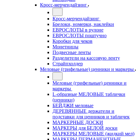
Кросс-мерчендайзинг
Кросс-мерчендайзинг
Брелоки, номерки, наклейки
ЕВРОСЛОТЫ в рулоне
ЕВРОСЛОТЫ поштучно
Коробки для чеков
Монетницы
Подвесные ленты
Разделители на кассовую ленту
Страйпхолдер
Меловые (грифельные) ценники и маркеры
Меловые (грифельные) ценники и
маркеры
L-образные МЕЛОВЫЕ таблички
(ценники)
БЕЙДЖИ меловые
ДЕРЕВЯННЫЕ держатели и
подставки для ценников и табличек
МАРКЕРНЫЕ ДОСКИ
МАРКЕРЫ для БЕЛОЙ доски
МАРКЕРЫ МЕЛОВЫЕ (жидкий мел)
МАРКЕРЫ ПЕРМАНЕНТНЫЕ