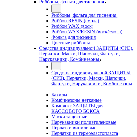
Риббоны, фольга для тиснения
Риббоны, фольга для тиснения
Риббон RESIN (смола)
Риббон WAX (воск)
Риббон WAX/RESIN (воск/смола)
Фольга для тиснения
Цветные риббоны
Средства индивидуальной ЗАЩИТЫ (СИЗ),
Перчатки, Маски, Шапочки, Фартуки,
Нарукавники, Комбинезоны
Средства индивидуальной ЗАЩИТЫ
(СИЗ), Перчатки, Маски, Шапочки,
Фартуки, Нарукавники, Комбинезоны
Бахилы
Комбинезоны нетканые
Комплект ЗАЩИТЫ для
КАССОВОГО БОКСА
Маски защитные
Нарукавники полиэтиленовые
Перчатки виниловые
Перчатки из термоэластопласта