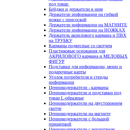
под товар
Бейджи и держатели к ним
Держатели информации на гибкой
ножке с присоской
Держатели информации на МАГНИТЕ
Держатели информации на НОЖКАХ
Держатель акрилового кармана и ПВХ
на ТРУБКУ
Карманы подвесные со скотчем
Пластиковые основания для
АКРИЛОВОГО кармана и МЕЛОВЫХ
ФИГУР
Подставки для информации, меню и
подарочные карты
Уголок потребителя и стенды
информации
Ценникодержатели - карманы
Ценникодержатели и подставки под
товар L-образные
Ценникодержатели на двустороннем
скотче
Ценникодержатели на магните
Ценникодержатели с большой
прищепкой
Ценникодержатели с магнитным