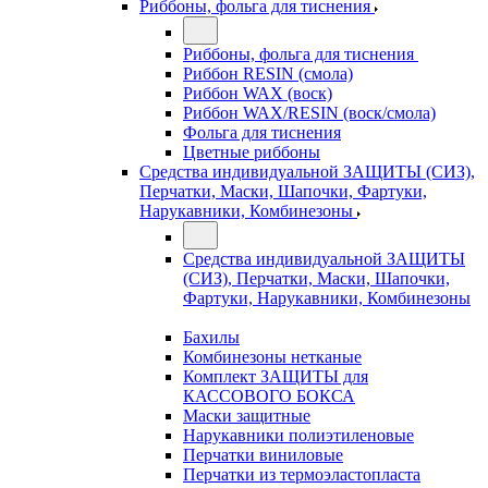
Риббоны, фольга для тиснения
Риббоны, фольга для тиснения
Риббон RESIN (смола)
Риббон WAX (воск)
Риббон WAX/RESIN (воск/смола)
Фольга для тиснения
Цветные риббоны
Средства индивидуальной ЗАЩИТЫ (СИЗ),
Перчатки, Маски, Шапочки, Фартуки,
Нарукавники, Комбинезоны
Средства индивидуальной ЗАЩИТЫ
(СИЗ), Перчатки, Маски, Шапочки,
Фартуки, Нарукавники, Комбинезоны
Бахилы
Комбинезоны нетканые
Комплект ЗАЩИТЫ для
КАССОВОГО БОКСА
Маски защитные
Нарукавники полиэтиленовые
Перчатки виниловые
Перчатки из термоэластопласта