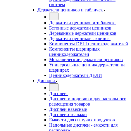
скотчем
Держатели ценников и табличек
Держатели ценников и табличек
Бетонные держатели ценников
Деревянные держатели ценников
Держатели ценников - клипсы
Компоненты DELI ценникодержателей
Компоненты шарнирных
ценникодержателей
Металлические держатели ценников
Универсальные ценникодержатели на
шарнирах
Ценникодержатели ДЕЛИ
Дисплеи
Дисплеи
Дисплеи и подставки для настольного
размещения товаров
Дисплеи навесные
Дисплеи-стеллажи
Емкости для сыпучих продуктов
Напольные дисплеи - емкости для
распродаж