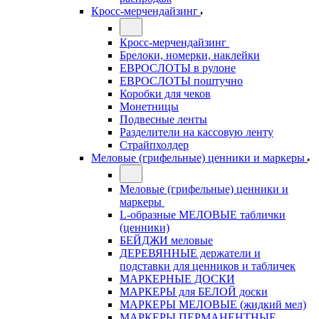
Кросс-мерчендайзинг
Кросс-мерчендайзинг
Брелоки, номерки, наклейки
ЕВРОСЛОТЫ в рулоне
ЕВРОСЛОТЫ поштучно
Коробки для чеков
Монетницы
Подвесные ленты
Разделители на кассовую ленту
Страйпхолдер
Меловые (грифельные) ценники и маркеры
Меловые (грифельные) ценники и
маркеры
L-образные МЕЛОВЫЕ таблички
(ценники)
БЕЙДЖИ меловые
ДЕРЕВЯННЫЕ держатели и
подставки для ценников и табличек
МАРКЕРНЫЕ ДОСКИ
МАРКЕРЫ для БЕЛОЙ доски
МАРКЕРЫ МЕЛОВЫЕ (жидкий мел)
МАРКЕРЫ ПЕРМАНЕНТНЫЕ